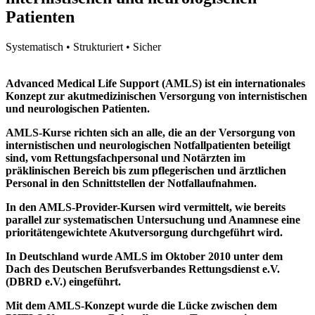
BUCHEN
Kurstage
Patienten
Der Preis für diesen Kurs beträgt
895,00
€.
Samstag
,
13.11.2027
,
00:00
-
00:00
Uhr
Die Inhalte dieser Veranstaltung werden produkt- und
Sonntag
,
14.11.2027
,
00:00
-
00:00
Uhr
Systematisch • Strukturiert • Sicher
dienstleistungsneutral gestaltet. Wir bestätigen, dass die
BUCHEN
wissenschaftliche Leitung und die Referenten potenzielle
Interessenkonflikte gegenüber den Teilnehmern offenlegen. Es
Der Preis für diesen Kurs beträgt
895,00
€.
Advanced Medical Life Support (AMLS) ist ein internationales
besteht kein Sponsoring der Veranstaltung, die
Die Inhalte dieser Veranstaltung werden produkt- und
Konzept zur akutmedizinischen Versorgung von internistischen
Gesamtaufwendungen der Veranstaltung belaufen sich auf ca.
dienstleistungsneutral gestaltet. Wir bestätigen, dass die
und neurologischen Patienten.
BUCHEN
26.540,00
wissenschaftliche Leitung und die Referenten potenzielle
Euro.
AMLS-Kurse richten sich an alle, die an der Versorgung von
Interessenkonflikte gegenüber den Teilnehmern offenlegen. Es
internistischen und neurologischen Notfallpatienten beteiligt
besteht kein Sponsoring der Veranstaltung, die
Die Inhalte dieser Veranstaltung werden produkt- und
sind, vom Rettungsfachpersonal und Notärzten im
Gesamtaufwendungen der Veranstaltung belaufen sich auf ca.
dienstleistungsneutral gestaltet. Wir bestätigen, dass die
präklinischen Bereich bis zum pflegerischen und ärztlichen
26.540,00
wissenschaftliche Leitung und die Referenten potenzielle
Euro.
Personal in den Schnittstellen der Notfallaufnahmen.
Interessenkonflikte gegenüber den Teilnehmern offenlegen. Es
besteht kein Sponsoring der Veranstaltung, die
In den AMLS-Provider-Kursen wird vermittelt, wie bereits
Gesamtaufwendungen der Veranstaltung belaufen sich auf ca.
parallel zur systematischen Untersuchung und Anamnese eine
26.540,00
Euro.
prioritätengewichtete Akutversorgung durchgeführt wird.
In Deutschland wurde AMLS im Oktober 2010 unter dem
Dach des Deutschen Berufsverbandes Rettungsdienst e.V.
(DBRD e.V.) eingeführt.
Mit dem AMLS-Konzept wurde die Lücke zwischen dem