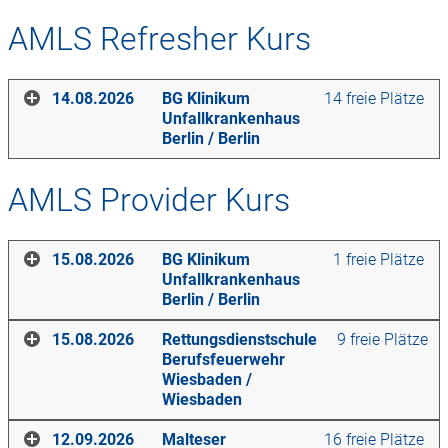
AMLS Refresher Kurs
14.08.2026
BG Klinikum
14 freie Plätze
Unfallkrankenhaus
Berlin
/
Berlin
AMLS Provider Kurs
Ort
BG Klinikum Unfallkrankenhaus Berlin
15.08.2026
BG Klinikum
1 freie Plätze
Blumberger Damm 2K
Unfallkrankenhaus
12683
Berlin
Berlin
/
Berlin
Kurstage
15.08.2026
Rettungsdienstschule
9 freie Plätze
Freitag
,
14.08.2026
,
07:45
-
17:15
Uhr
Berufsfeuerwehr
Ort
Wiesbaden
/
Der Preis für diesen Kurs beträgt
390,00
€.
Wiesbaden
BG Klinikum Unfallkrankenhaus Berlin
Blumberger Damm 2K
Für aktive Mitglieder des DBRD e.V. beträgt der Preis
12.09.2026
Malteser
16 freie Plätze
12683
Berlin