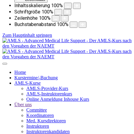
Inhaltsskalierung
100
%
Schriftgröße
100
%
Zeilenhöhe
100
%
Buchstabenabstand
100
%
Zum Hauptinhalt springen
Home
Kurstermine/-Buchung
AMLS-Kurse
AMLS-Provider-Kurs
AMLS-Instruktorenkurs
Online Anmeldung Inhouse Kurs
Über uns
Committee
Koordinatoren
Med. Kursdirektoren
Instruktoren
Instruktorenkandidaten